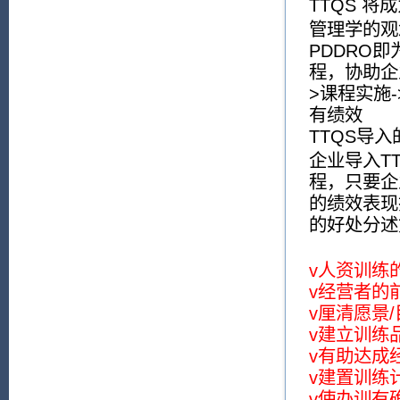
TTQS 
管理学的观
PDDRO即为P
程，协助企
>课程实施
有绩效
TTQS导入
企业导入T
程，只要企
的绩效表现
的好处分述
v人资训练
v经营者的
v厘清愿景/
v建立训练
v有助达成
v建置训练
v使办训有