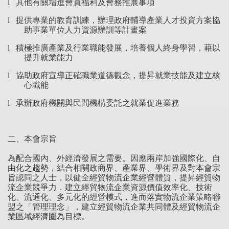
其他有關增進會員福利及會務推展事項
l
提供專業的教育訓練，辦理政府輔導產業人才投資方案協
l
助事業單位人力資源辦訓等計畫案
積極推廣產業及行業職能發展，培養個人終身學習，藉以
l
提升就業能力
協助政府宣導正確職業道德觀念，提昇就業技能及建立核
l
心職能
承辦政府機關與民間機構委託之就業促進業務
l
二、
本
會宗旨
為配合國內、外經濟發展之需要。因應兩岸加強國際化、自
由化之趨勢，結合相關政商界、產業界、學術界及對本會宗
旨認同之人士，以健全經貿物流企業經營體質，提昇經貿物
流企業競爭力．建立經貿物流企業資源價值效率化、技術
化、流通化、多元化的經營模式，進而落實物流企業策略聯
盟之「管理理念」，建立經貿物流企業共同體及經貿物流企
業區域經濟圈為目標。