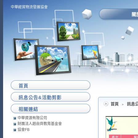
中華經貿物流發展協會
關
首頁
訊息公告&活動剪影
首頁
﹥
訊息
相關連結
中華資源有限公司
財團法人趙自齊教育基金會
協會FB