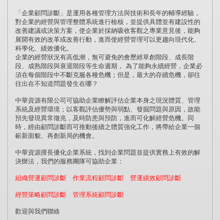
「企業顧問診斷」是運用各種管理方法與技術和長年的輔導經驗，
對企業的經營與管理整體系統進行檢核，並提供具體並有建設性的
改善建議或決策方案，使企業於採納吸收客觀之專業意見後，能夠
展開有效的改革或改善行動，進而使經營管理可以更趨向現代化、
科學化、績效優化。
企業的經營狀況有高低潮，無可避免的會歷經草創階段、成長階
段、成熟階段與衰退階段等生命週期， 為了能夠永續經營，企業必
須在每個階段中不斷克服各種危機；但是，最大的存續危機，卻往
往出在不知道問題發生在哪？
中華資源有限公司可協助企業瞭解評估企業本身之現況體質、管理
系統及經營環境；以客觀評估優勢與弱點、發掘問題與原因，故能
預先發現異常徵兆，及時防患與預防，進而可化解經營危機。同
時，經由顧問診斷而可推動後續之體質強化工作，將帶給企業一個
嶄新面貌、再創新局的機會。
中華資源擅長優化企業系統，找到企業問題並提供實務上有效的解
決辦法，我們的服務團隊可協助企業：
組織營運顧問診斷 作業流程顧問診斷 營運績效顧問診斷
經營策略顧問診斷 管理系統顧問診斷
歡迎與我們聯絡