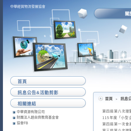
中華經貿物流發展協會
關
首頁
訊息公告&活動剪影
首頁
﹥
訊息
相關連結
第四屆第八次理監事
中華資源有限公司
財團法人趙自齊教育基金會
115年度「小
協會FB
第四屆第一次會員大
第三屆第八次理監事